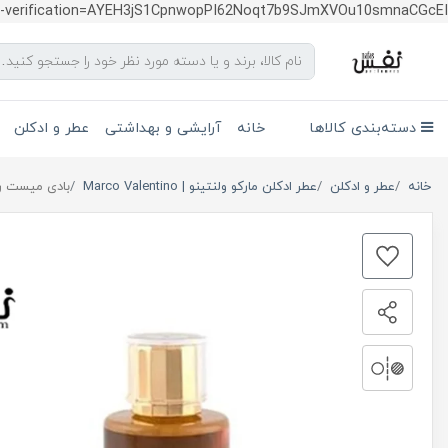
te-verification=AYEH3jS1CpnwopPI62Noqt7b9SJmXVOu10smnaCGcEI
دسته‌بندی کالاها
خانه
آرایشی و بهداشتی
عطر و ادکلن
خانه
عطر و ادکلن
عطر ادکلن مارکو ولنتینو | Marco Valentino
بادی میست رومانتیک دیزل م