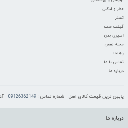
آرایشی و بهداشتی
عطر و ادکلن
تستر
گیفت ست
اسپری بدن
مجله نفس
راهنما
تماس با ما
درباره ما
پایین ترین قیمت کالای اصل
شماره تماس :
09126362149
آد
درباره ما