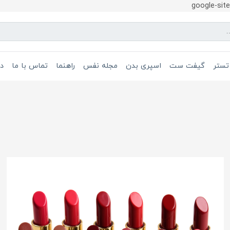
google-si
تستر
گیفت ست
اسپری بدن
مجله نفس
راهنما
تماس با ما
در