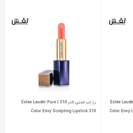
 لادر 330 | Estée Lauder Pure
رژ لب استی لادر 310 | Estee Lauder Pure
Color Envy Sculpting Lipstick 310
Color Envy L