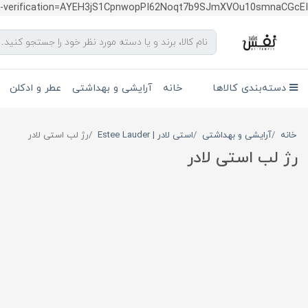
te-verification=AYEH3jS1CpnwopPI62Noqt7b9SJmXVOu10smnaCGcEI
دسته‌بندی کالاها
خانه
آرایشی و بهداشتی
عطر و ادکلن
خانه
آرایشی و بهداشتی
استی لادر | Estee Lauder
رژ لب استی لادر
رژ لب استی لادر