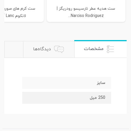
ست هدیه عطر نارسیسو رودریگز |
Narciso Rodriguez...
لانکوم SET OF Lanc&#...
مشخصات
دیدگاه‌ها
سایز
250 میل