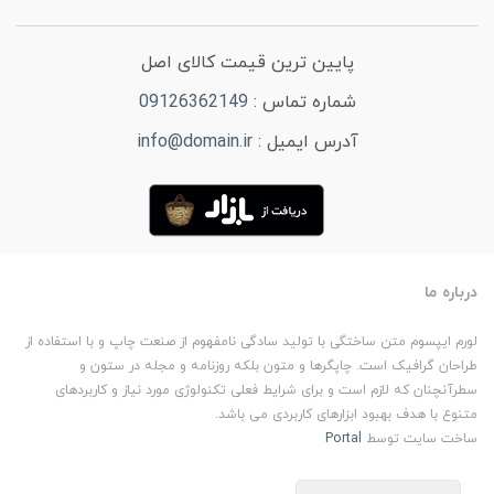
پایین ترین قیمت کالای اصل
شماره تماس :
09126362149
آدرس ایمیل :
info@domain.ir
درباره ما
لورم ایپسوم متن ساختگی با تولید سادگی نامفهوم از صنعت چاپ و با استفاده از
طراحان گرافیک است. چاپگرها و متون بلکه روزنامه و مجله در ستون و
سطرآنچنان که لازم است و برای شرایط فعلی تکنولوژی مورد نیاز و کاربردهای
متنوع با هدف بهبود ابزارهای کاربردی می باشد.
ساخت سایت توسط
Portal