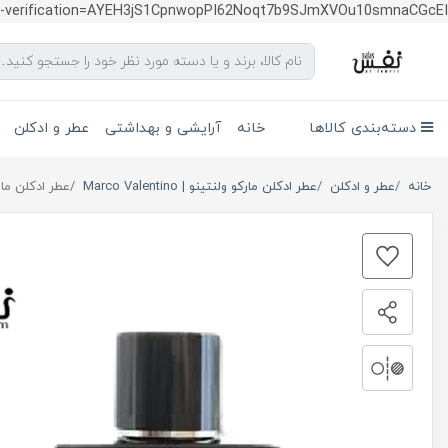
te-verification=AYEH3jS1CpnwopPI62Noqt7b9SJmXVOu10smnaCGcEI
دسته‌بندی کالاها
خانه
آرایشی و بهداشتی
عطر و ادکلن
خانه
عطر و ادکلن
عطر ادکلن مارکو ولنتینو | Marco Valentino
عطر ادکلن مارکو ول