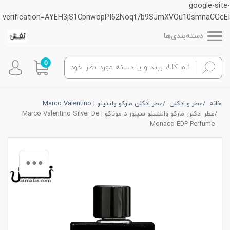
google-site-
verification=AYEH3jS1CpnwopPI62Noqt7b9SJmXVOu10smnaCGcEI
دسته‌بندی‌ها
0
خانه
عطر و ادکلن
عطر ادکلن مارکو ولنتینو | Marco Valentino
عطر ادکلن مارکو والنتینو سیلور د موناکو | Marco Valentino Silver De
Monaco EDP Perfume