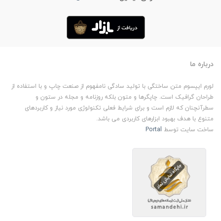
درباره ما
لورم ایپسوم متن ساختگی با تولید سادگی نامفهوم از صنعت چاپ و با استفاده از
طراحان گرافیک است. چاپگرها و متون بلکه روزنامه و مجله در ستون و
سطرآنچنان که لازم است و برای شرایط فعلی تکنولوژی مورد نیاز و کاربردهای
متنوع با هدف بهبود ابزارهای کاربردی می باشد.
ساخت سایت توسط
Portal