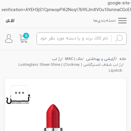
google-site-
verification=AYEH3jS1CpnwopPI62Noqt7b9SJmXVOu10smnaCGcEI
دسته‌بندی‌ها
0
خانه
آرایشی و بهداشتی
مک | MAC
رژ لب
رژ لب شفاف لاسترگلاس ( Cockney) | Lustreglass Sheer-Shine
Lipstick