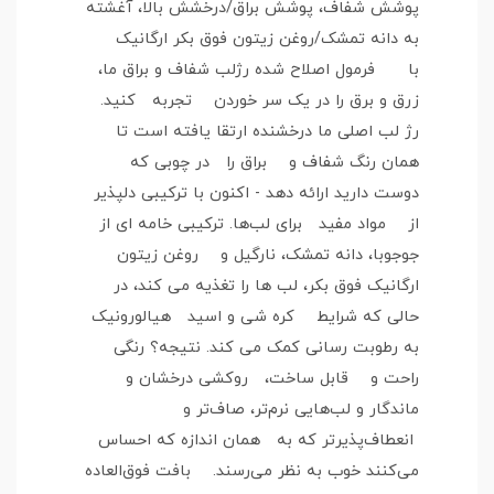
پوشش شفاف، پوشش براق/درخشش بالا، آغشته
به دانه تمشک/روغن زیتون فوق بکر ارگانیک
با فرمول اصلاح شده رژلب شفاف و براق ما،
زرق و برق را در یک سر خوردن تجربه کنید.
رژ لب اصلی ما درخشنده ارتقا یافته است تا
همان رنگ شفاف و براق را در چوبی که
دوست دارید ارائه دهد - اکنون با ترکیبی دلپذیر
از مواد مفید برای لب‌ها. ترکیبی خامه ای از
جوجوبا، دانه تمشک، نارگیل و روغن زیتون
ارگانیک فوق بکر، لب ها را تغذیه می کند، در
حالی که شرایط کره شی و اسید هیالورونیک
به رطوبت رسانی کمک می کند. نتیجه؟ رنگی
راحت و قابل ساخت، روکشی درخشان و
ماندگار و لب‌هایی نرم‌تر، صاف‌تر و
انعطاف‌پذیرتر که به همان اندازه که احساس
می‌کنند خوب به نظر می‌رسند. بافت فوق‌العاده