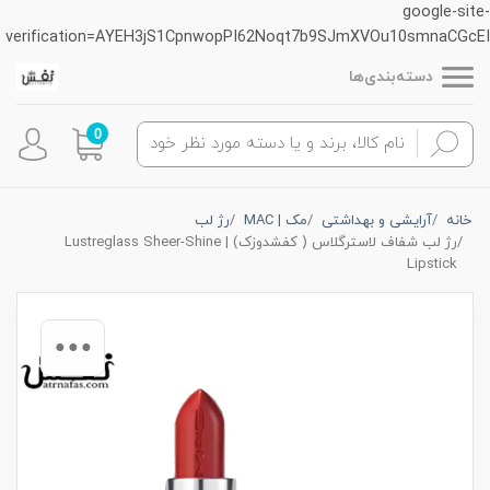
google-site-
verification=AYEH3jS1CpnwopPI62Noqt7b9SJmXVOu10smnaCGcEI
دسته‌بندی‌ها
0
خانه
آرایشی و بهداشتی
مک | MAC
رژ لب
رژ لب شفاف لاسترگلاس ( کفشدوزک) | Lustreglass Sheer-Shine
Lipstick