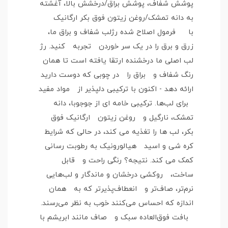
پوشش شفاف، پوشش براق/درخشش بالا، آغشته
به دانه تمشک/روغن زیتون فوق بکر ارگانیک
با فرمول اصلاح شده رژلب شفاف و براق ما،
زرق و برق را در یک سر خوردن تجربه کنید. رژ
لب اصلی ما درخشنده ارتقا یافته است تا همان
رنگ شفاف و براق را در چوبی که دوست دارید
ارائه دهد - اکنون با ترکیبی دلپذیر از مواد مفید
برای لب‌ها. ترکیبی خامه ای از جوجوبا، دانه
تمشک، نارگیل و روغن زیتون ارگانیک فوق
بکر، لب ها را تغذیه می کند، در حالی که شرایط
کره شی و اسید هیالورونیک به رطوبت رسانی
کمک می کند. نتیجه؟ رنگی راحت و قابل
ساخت، روکشی درخشان و ماندگار و لب‌هایی
نرم‌تر، صاف‌تر و انعطاف‌پذیرتر که به همان
اندازه که احساس می‌کنند خوب به نظر می‌رسند.
بافت فوق‌العاده سبک و صاف مانند ابریشم با