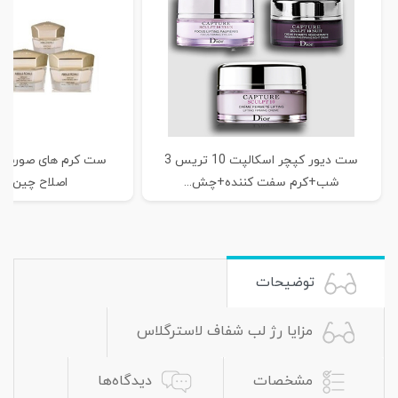
ست دیور کپچر اسکالپت 10 تریس 3
ست کرم های صورت گر
شب+کرم سفت کننده+چش...
اصلاح چین و 
توضیحات
مزایا رژ لب شفاف لاسترگلاس
مشخصات
دیدگاه‌ها