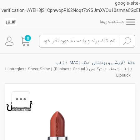
google-site-
verification=AYEH3jS1CpnwopPI62Noqt7b9SJmXVOu10smnaCGcEI
دسته‌بندی‌ها
0
خانه
آرایشی و بهداشتی
مک | MAC
رژ لب
رژ لب شفاف لاسترگلاس ( Business Casual) | Lustreglass Sheer-Shine
Lipstick