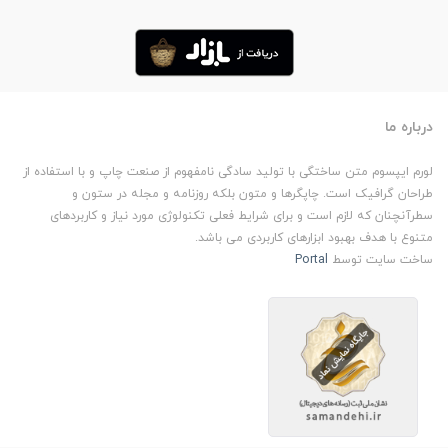
درباره ما
لورم ایپسوم متن ساختگی با تولید سادگی نامفهوم از صنعت چاپ و با استفاده از
طراحان گرافیک است. چاپگرها و متون بلکه روزنامه و مجله در ستون و
سطرآنچنان که لازم است و برای شرایط فعلی تکنولوژی مورد نیاز و کاربردهای
متنوع با هدف بهبود ابزارهای کاربردی می باشد.
ساخت سایت توسط
Portal