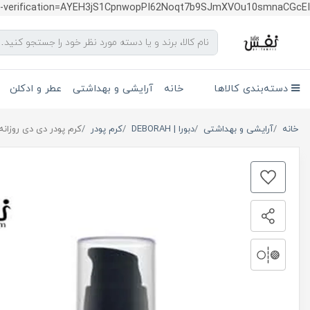
te-verification=AYEH3jS1CpnwopPI62Noqt7b9SJmXVOu10smnaCGcEI
دسته‌بندی کالاها
خانه
آرایشی و بهداشتی
عطر و ادکلن
خانه
آرایشی و بهداشتی
دبورا | DEBORAH
کرم پودر
کرم پودر دی دی روزانه دبورا شماره 05 / 5