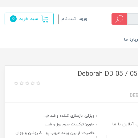
سبد خرید
ورود
ثبت‌نام
0
باره ما
کرم پودر دی دی روزانه دبورا شماره 05 / 05 Deborah DD
DEB
ویژگی: بازسازی کننده و ضد چ...
آنلاین با ما
حاوی: ترکیبات سرم روز و شب
خاصیت: از بین برنده عیوب پو... & روشن و جوان