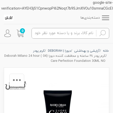
google-site-
verification=AYEH3jS1CpnwopPI62Noqt7b9SJmXVOu10smnaCGcEI
دسته‌بندی‌ها
0
خانه
آرایشی و بهداشتی
دبورا | DEBORAH
کرم پودر
كرم پودر ٢٤ ساعته و محافظت كننده دبورا (04 ) Deborah Milano 24 hour
Care Perfection Foundation 30ML NO