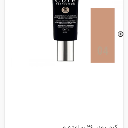
كرم پودر ٢٤ ساعته و