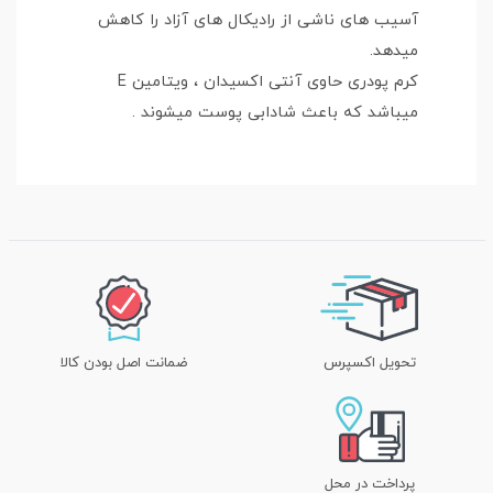
آسيب هاى ناشى از راديكال هاى آزاد را كاهش
ميدهد.
كرم پودرى حاوى آنتى اكسيدان ، ويتامين E
ميباشد كه باعث شادابى پوست ميشوند .
تحویل اکسپرس
ضمانت اصل بودن کالا
پرداخت در محل