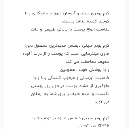
كرم پودرى سبك و آبرسان دبورا با ماندگارى بالا
كوچك كننده منافذ پوست،
مناسب انواع پوست با پايانى طبيعى و مات
كرم پودر سيتى ديفنس جديدترين محصول دبورا
حاوی فیلترهایی است که پوست را از ذرات آلوده
محیط، محافظت می کند.
و با پوشش خوب ، همچنين
خاصيت آبرسانى و مرطوب كنندگى بالا و با
جلوگيرى از خشك پوست در طول روز پوستى
يكدست و البته لطيف را براى شما به ارمغان
مى آورد.
كرم پودر سيتى ديفنس علاوه بر دوام بالا با
SPF15 ضد آفتاب