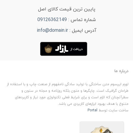
پایین ترین قیمت کالای اصل
شماره تماس :
09126362149
آدرس ایمیل :
info@domain.ir
درباره ما
لورم ایپسوم متن ساختگی با تولید سادگی نامفهوم از صنعت چاپ و با استفاده از
طراحان گرافیک است. چاپگرها و متون بلکه روزنامه و مجله در ستون و
سطرآنچنان که لازم است و برای شرایط فعلی تکنولوژی مورد نیاز و کاربردهای
متنوع با هدف بهبود ابزارهای کاربردی می باشد.
ساخت سایت توسط
Portal