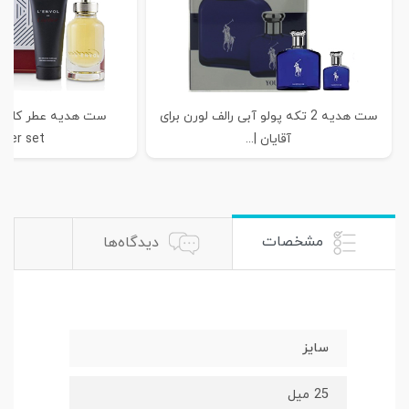
ست هدیه 2 تکه پولو آبی رالف لورن برای
آقایان |...
rtier set
مشخصات
دیدگاه‌ها
سایز
25 میل