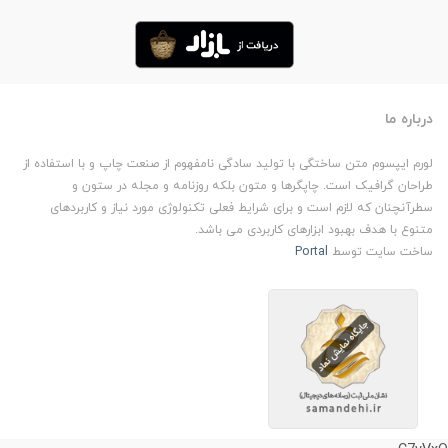
درباره ما
لورم ایپسوم متن ساختگی با تولید سادگی نامفهوم از صنعت چاپ و با استفاده از
طراحان گرافیک است. چاپگرها و متون بلکه روزنامه و مجله در ستون و
سطرآنچنان که لازم است و برای شرایط فعلی تکنولوژی مورد نیاز و کاربردهای
متنوع با هدف بهبود ابزارهای کاربردی می باشد.
ساخت سایت توسط
Portal