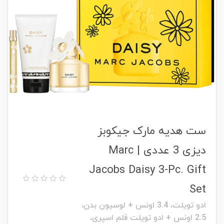
ست هدیه مارک جیکوبز
دیزی 3 عددی | Marc
Jacobs Daisy 3-Pc. Gift
Set
ادو تویلت، 3.4 اونس + لوسیون بدن،
2.5 اونس + ادو تویلت قلم اسپری،