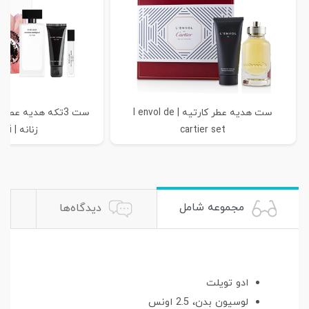
ست هدیه عطر کارتیه | l envol de
ست 3تکه هدیه عطر
cartier set
زنانه | Narci...
مجموعه شامل
دیدگاه‌ها
ادو تویلت
لوسیون بدن، 2.5 اونس