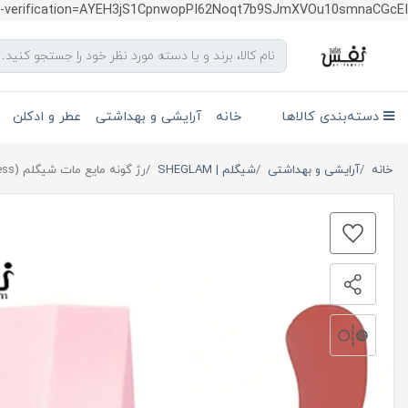
te-verification=AYEH3jS1CpnwopPI62Noqt7b9SJmXVOu10smnaCGcEI
دسته‌بندی کالاها
خانه
آرایشی و بهداشتی
عطر و ادکلن
خانه
آرایشی و بهداشتی
شیگلم | SHEGLAM
رژ گونه مایع مات شیگلم (Risky Business) SHEGLAM COLOR BLOOM LIQUID BLUSH