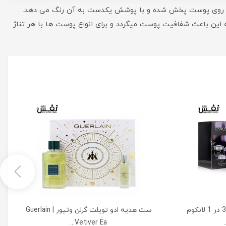
رد و به راحتی روی پوست پخش شده و با پوشش یکدست به آن رنگ می دهد.
گمنت غنی و ماندگاری بالایی دارد. رژگونه Color Bloom شیگلم حاوی مواد مغذی مانند ویتامین C می باشد که این باعث شفافیت پوست میگردد و برای انواع پوست ها با هر تناژ
ست کرم های صورت جنیفیک 3 در 1 لانکوم
ست هدیه ادو تویلت گرلن وتیور | Guerlain
Vetiver Ea...