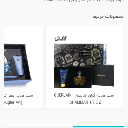
انواع پوست ها با هر تناژ رنگی مناسب است.
محصولات مرتبط
ست هدیه گرلن شالیمار | GUERLAIN
ست هدیه عطر تیری 
y Mugler Ang...
SHALIMAR 1.7 OZ...