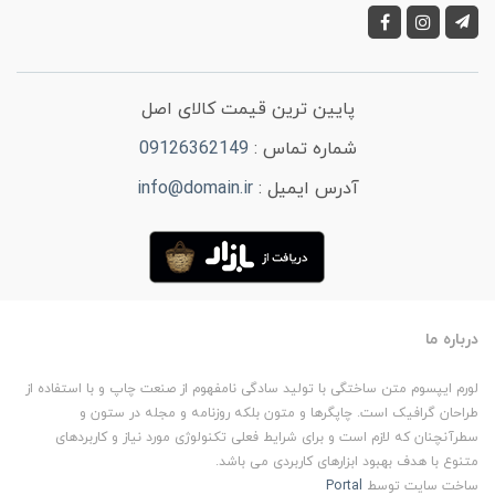
پایین ترین قیمت کالای اصل
شماره تماس :
09126362149
آدرس ایمیل :
info@domain.ir
درباره ما
لورم ایپسوم متن ساختگی با تولید سادگی نامفهوم از صنعت چاپ و با استفاده از
طراحان گرافیک است. چاپگرها و متون بلکه روزنامه و مجله در ستون و
سطرآنچنان که لازم است و برای شرایط فعلی تکنولوژی مورد نیاز و کاربردهای
متنوع با هدف بهبود ابزارهای کاربردی می باشد.
ساخت سایت توسط
Portal