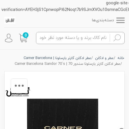
google-site-
verification=AYEH3jS1CpnwopPI62Noqt7b9SJmXVOu10smnaCGcEI
دسته‌بندی‌ها
0
خانه
عطر و ادکلن
عطر ادکلن کارنر بارسلونا | Carner Barcelona
عطر ادکلن کارنر بارسلونا سندور 70 | Carner Barcelona Sandor 70`s