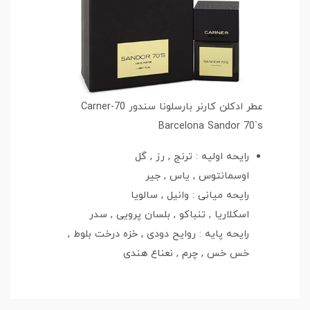
عطر ادکلن کارنر بارسلونا سندور 70-Carner
Barcelona Sandor 70`s
رایحه اولیه : ترنج , رز , گل
اوسمانتوس , یاس , جیر
رایحه میانی : وانیل , سالویا
اسکلاریا , تنباکو , بلسان پرویی , سدر
رایحه پایه : روایح دودی , خزه درخت بلوط ,
خس خس , چرم , نعناع هندی