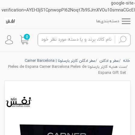
google-site-
verification=AYEH3jS1CpnwopPI62Noqt7b9SJmXVOu10smnaCGcEI
دسته‌بندی‌ها
0
خانه
عطر و ادکلن
عطر ادکلن کارنر بارسلونا | Carner Barcelona
ست هدیه کارنر بارسلونا Pieles de Espana Carner Barcelona Pieles de
Espana Gift Set