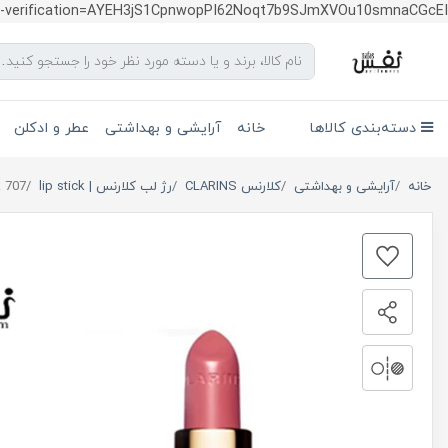
te-verification=AYEH3jS1CpnwopPI62Noqt7b9SJmXVOu10smnaCGcEI
دسته‌بندی کالاها
خانه
آرایشی و بهداشتی
عطر و ادکلن
خانه
آرایشی و بهداشتی
کلارنس CLARINS
رژ لب کلارنس | lip stick
k 707