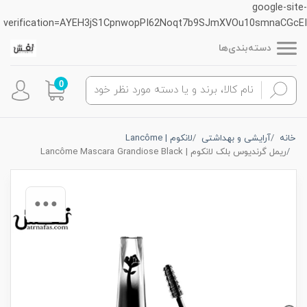
google-site-
verification=AYEH3jS1CpnwopPI62Noqt7b9SJmXVOu10smnaCGcEI
دسته‌بندی‌ها
0
خانه
آرایشی و بهداشتی
لانکوم | Lancôme
ریمل گرندیوس بلک لانکوم | Lancôme Mascara Grandiose Black