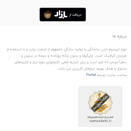
درباره ما
لورم ایپسوم متن ساختگی با تولید سادگی نامفهوم از صنعت چاپ و با استفاده از
طراحان گرافیک است. چاپگرها و متون بلکه روزنامه و مجله در ستون و
سطرآنچنان که لازم است و برای شرایط فعلی تکنولوژی مورد نیاز و کاربردهای
متنوع با هدف بهبود ابزارهای کاربردی می باشد.
ساخت سایت توسط
Portal