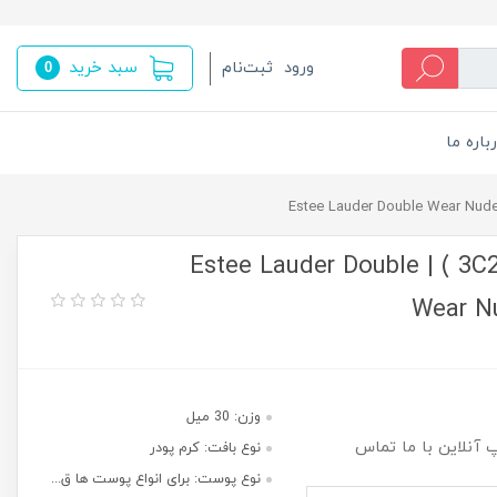
سبد خرید
ورود
ثبت‌نام
0
باره ما
کرم پودر استی لودر دابل ویر نود ( 3C2 ) | Estee Lauder Double
Wear N
وزن: 30 میل
پ آنلاین با ما تماس
نوع بافت: کرم پودر
نوع پوست: برای انواع پوست ها ق...