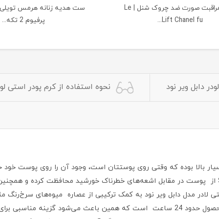
ست مراقبت صورت ضد چروک شنل | Le
ست هدیه زنانه هرمس تویلی 
Lift Chanel fu...
پرفیوم 2 تکه...
ر دابل ویر نود
نحوه استفاده از کرم پودر استی لودر
سیار بالا بوده که وقتی روی پوستتان است، وجود آن را روی پوست خود حس
شاداب و صاف و یکدست ایجاد می‌کند. این محصول با SPF30 از پوست در مقابل اشعه‌های خطرناک خورش
 لادر مدل دابل ویر نود به کمک ترکیبی از عصاره میوه‌های سرخ‌رنگ مث
پوست آبرسانی کرده و آن را مرطوب می‌کند. ماندگاری این محصول حدود 24 ساعت است که همی