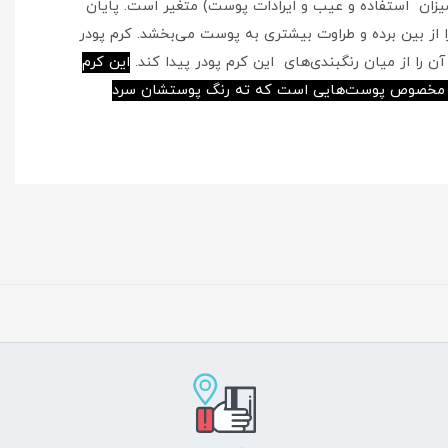
یزان استفاده و عیب و ایرادات پوست) متغیر است. پایان
از بین برده و طراوت بیشتری به پوست می‌بخشد. کرم پودر
 را از میان رنگبندی‌های این کرم پودر پیدا کند.
این کرم
 با سه کد رنگی N, W, C عرضه شده که رنگ‌های گروه N مخصوص پوست‌هایی با ته رنگ خنثی، W مخصوص پوست‌های گرم و C مخصوص پوست‌هایی است که ته رنگ پوستشان سرد