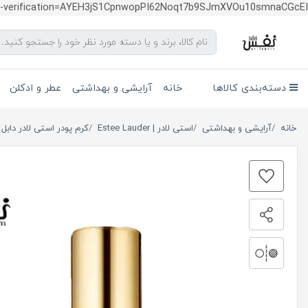
te-verification=AYEH3jS1CpnwopPI62Noqt7b9SJmXVOu10smnaCGcEI
دسته‌بندی کالاها
خانه
آرایشی و بهداشتی
عطر و ادکلن
خانه
آرایشی و بهداشتی
استی لادر | Estee Lauder
کرم پودر استی لادر دابل 