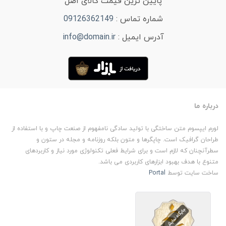
پایین ترین قیمت کالای اصل
شماره تماس :
09126362149
آدرس ایمیل :
info@domain.ir
درباره ما
لورم ایپسوم متن ساختگی با تولید سادگی نامفهوم از صنعت چاپ و با استفاده از
طراحان گرافیک است. چاپگرها و متون بلکه روزنامه و مجله در ستون و
سطرآنچنان که لازم است و برای شرایط فعلی تکنولوژی مورد نیاز و کاربردهای
متنوع با هدف بهبود ابزارهای کاربردی می باشد.
ساخت سایت توسط
Portal