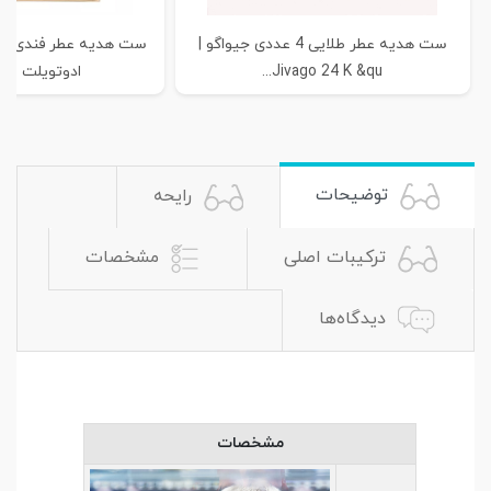
ست هدیه عطر طلایی 4 عددی جیواگو |
ست هدیه عطر فندی لا
Jivago 24 K &qu...
ادوتویلت + ش
توضیحات
رایحه
ترکیبات اصلی
مشخصات
دیدگاه‌ها
مشخصات