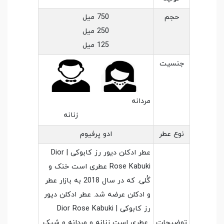
حجم
750 میل
250 میل
125 میل
جنسیت
مردانه
زنانه
نوع عطر
ادو پرفیوم
عطر ادکلن دیور رز کابوکی | Dior
Rose Kabuki عطری است خنک و
گُلی. که در سال 2018 به بازار عطر
و ادکلن عرضه شد. عطر ادکلن دیور
رز کابوکی | Dior Rose Kabuki
توضیحات
عطری است زنانه و مردانه و شیک.