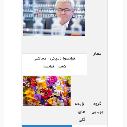
عطار
فرانسوا دمیکی - دماشی
کشور فرانسه
گروه
رایحه
بویایی
های
گلی