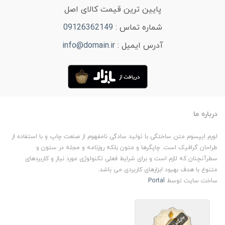
پایین ترین قیمت کالای اصل
شماره تماس :
09126362149
آدرس ایمیل :
info@domain.ir
درباره ما
لورم ایپسوم متن ساختگی با تولید سادگی نامفهوم از صنعت چاپ و با استفاده از
طراحان گرافیک است. چاپگرها و متون بلکه روزنامه و مجله در ستون و
سطرآنچنان که لازم است و برای شرایط فعلی تکنولوژی مورد نیاز و کاربردهای
متنوع با هدف بهبود ابزارهای کاربردی می باشد.
ساخت سایت توسط
Portal