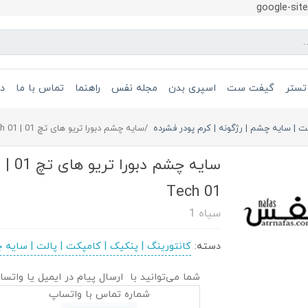
google-si
تستر
گیفت ست
اسپری بدن
مجله نفس
راهنما
تماس با ما
در
لت | سایه چشم | رژگونه | کرم پودر فشرده
سایه چشم دبورا تریو های تچ 01 | Deborah Eyeshadow Trio Hi Tech 01
س
Tech 01
سیاه 1
دسته:
کانتورینگ | پنکیک | کامپکت | پالت | سایه چ
شما می‌توانید با ارسال پیام در ایمیل یا واتسا
شماره تماس با واتساپ