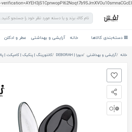
te-verification=AYEH3jS1CpnwopPI62Noqt7b9SJmXVOu10smnaCGcEI
دسته‌بندی کالاها
خانه
آرایشی و بهداشتی
عطر و ادکلن
خانه
آرایشی و بهداشتی
دبورا | DEBORAH
کانتورینگ | پنکیک | کامپکت | پا