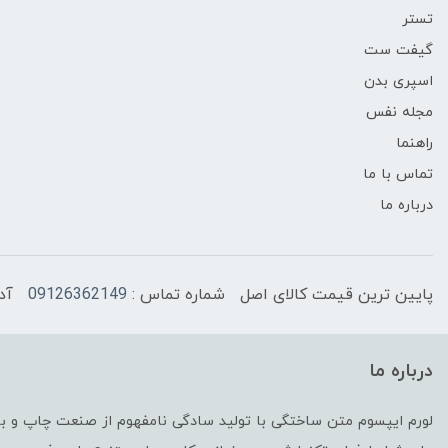
تستر
گیفت ست
اسپری بدن
مجله نفس
راهنما
تماس با ما
درباره ما
پایین ترین قیمت کالای اصل
شماره تماس :
09126362149
آد
درباره ما
لورم ایپسوم متن ساختگی با تولید سادگی نامفهوم از صنعت چاپ و با 