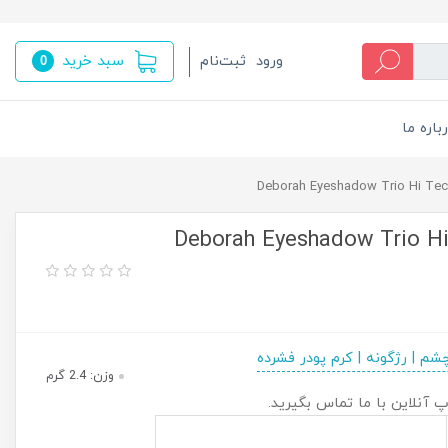
سبد خرید
ورود
ثبت‌نام
0
باره ما
ایه چشم دبورا تریو های تچ 01 | Deborah Eyeshadow Trio Hi
شم | رژگونه | کرم پودر فشرده
وزن: 2.4 گرم
پ آنلاین با ما تماس بگیرید.