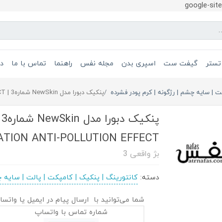
google-si
تستر
گیفت ست
اسپری بدن
مجله نفس
راهنما
تماس با ما
در
لت | سایه چشم | رژگونه | کرم پودر فشرده
پنکیک دبورا مدل NewSkin شماره3 | NEWSKIN COMPACT FOUNDATION ANTI-POLLUTION EFFECT
TION ANTI-POLLUTION EFFECT
بژ واقعی 3
دسته:
کانتورینگ | پنکیک | کامپکت | پالت | سایه چ
شما می‌توانید با ارسال پیام در ایمیل یا واتسا
شماره تماس با واتساپ