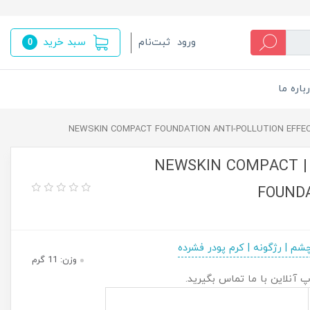
سبد خرید
ورود
ثبت‌نام
0
باره ما
پنکیک دبورا مدل NewSkin شماره3 | NEWSKIN COMPACT
FOUNDA
شم | رژگونه | کرم پودر فشرده
وزن: 11 گرم
پ آنلاین با ما تماس بگیرید.