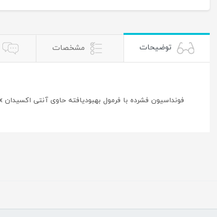
توضیحات
مشخصات
فونداسیون فشرده با فرمول بهبودیافته حاوی آنتی اکسیدان DH Complex، امگا 3 و 6 و ویتامین A، C، E برای تغذیه و بازسازی پوست و جلوگیری از اثرات مضر آلودگی. مرطوب و خشک.