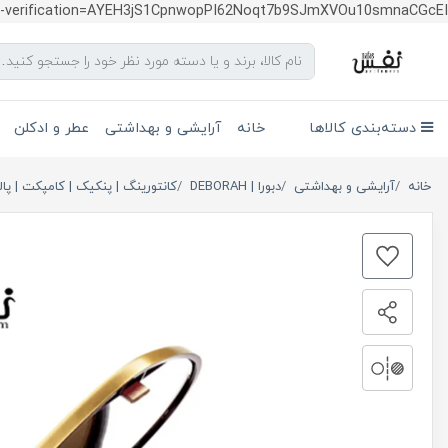
te-verification=AYEH3jS1CpnwopPI62Noqt7b9SJmXVOu10smnaCGcEI
دسته‌بندی کالاها
خانه
آرایشی و بهداشتی
عطر و ادکلن
خانه
آرایشی و بهداشتی
دبورا | DEBORAH
کانتورینگ | پنکیک | کامپکت | پا