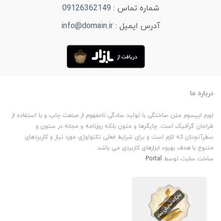
شماره تماس :
09126362149
آدرس ایمیل :
info@domain.ir
درباره ما
لورم ایپسوم متن ساختگی با تولید سادگی نامفهوم از صنعت چاپ و با استفاده از
طراحان گرافیک است. چاپگرها و متون بلکه روزنامه و مجله در ستون و
سطرآنچنان که لازم است و برای شرایط فعلی تکنولوژی مورد نیاز و کاربردهای
متنوع با هدف بهبود ابزارهای کاربردی می باشد.
ساخت سایت توسط
Portal