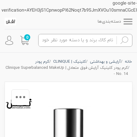
google-site-
verification=AYEH3jS1CpnwopPI62Noqt7b9SJmXVOu10smnaCGcEI
دسته‌بندی‌ها
0
خانه
آرایشی و بهداشتی
کلینیک | CLINIQUE
کرم پودر
کرم پودر کلینیک آرایش فوق متعادل | Clinique Superbalanced MakeUp
- No. 14