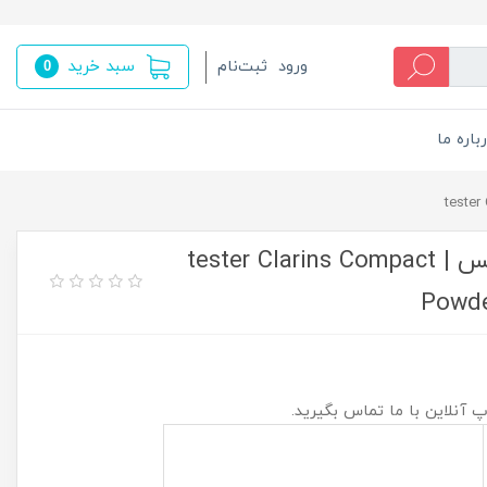
سبد خرید
ورود
ثبت‌نام
0
باره ما
تستر پنکیک پودری برنز کردن کلارنس | tester Clarins Compact
Powde
پ آنلاین با ما تماس بگیرید.