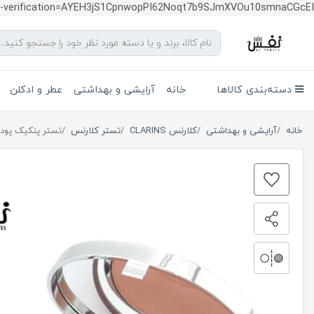
te-verification=AYEH3jS1CpnwopPI62Noqt7b9SJmXVOu10smnaCGcEI
دسته‌بندی کالاها
خانه
آرایشی و بهداشتی
عطر و ادکلن
خانه
آرایشی و بهداشتی
کلارنس CLARINS
تستر کلارنس
تستر پنکیک پودری برنز کردن کلارنس |  sun