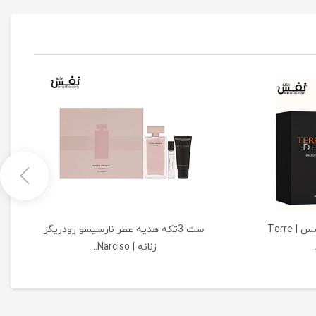
ست هدیه عطر سرزمین هرمس | Terre
ست 3تکه هدیه عطر نارسیسو رودریگز
زنانه | Narciso...