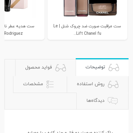
ست مراقبت صورت ضد چروک شنل | Le
ست هدیه عطر نارسی
o Rodriguez...
Lift Chanel fu...
توضیحات
فواید محصول
روش استفاده
مشخصات
دیدگاه‌ها
پاک کننده صورت دو فاز و چند کاره - با عصاره