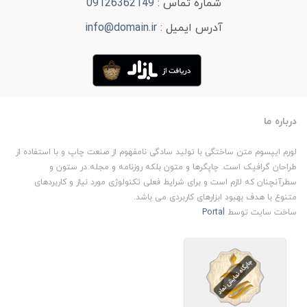
شماره تماس :
09126362149
آدرس ایمیل :
info@domain.ir
درباره ما
لورم ایپسوم متن ساختگی با تولید سادگی نامفهوم از صنعت چاپ و با استفاده از
طراحان گرافیک است. چاپگرها و متون بلکه روزنامه و مجله در ستون و
سطرآنچنان که لازم است و برای شرایط فعلی تکنولوژی مورد نیاز و کاربردهای
متنوع با هدف بهبود ابزارهای کاربردی می باشد.
ساخت سایت توسط
Portal