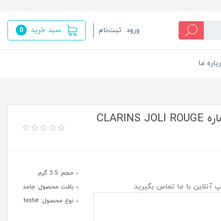
سبد خرید
ورود
ثبت‌نام
0
باره ما
تستر رژ لب جامد جولی کلارنس شماره CLARINS JOLI ROUGE
حجم: 3.5 گرم
پ آنلاین با ما تماس بگیرید.
بافت محصول: جامد
نوع محصول: tester