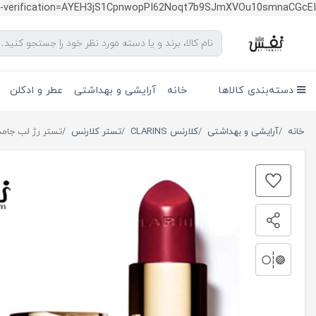
te-verification=AYEH3jS1CpnwopPI62Noqt7b9SJmXVOu10smnaCGcEI
دسته‌بندی کالاها
خانه
آرایشی و بهداشتی
عطر و ادکلن
خانه
آرایشی و بهداشتی
کلارنس CLARINS
تستر کلارنس
تستر رژ لب جامد جولی کلارنس شما