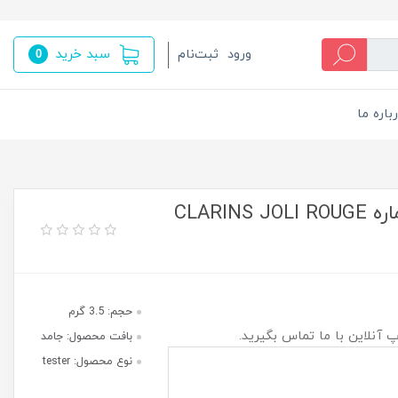
سبد خرید
ورود
ثبت‌نام
0
باره ما
تستر رژ لب جامد جولی کلارنس شماره CLARINS JOLI ROUGE
حجم: 3.5 گرم
پ آنلاین با ما تماس بگیرید.
بافت محصول: جامد
نوع محصول: tester