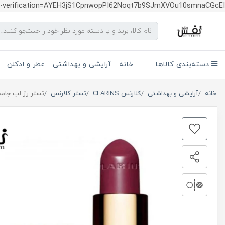
te-verification=AYEH3jS1CpnwopPI62Noqt7b9SJmXVOu10smnaCGcEI
دسته‌بندی کالاها
خانه
آرایشی و بهداشتی
عطر و ادکلن
خانه
آرایشی و بهداشتی
کلارنس CLARINS
تستر کلارنس
تستر رژ لب جامد جولی کلارنس شما