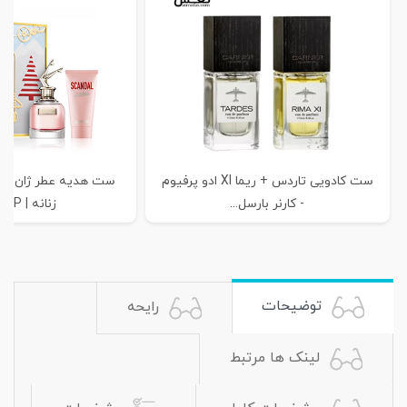
ست کادویی تاردس + ریما XI ادو پرفیوم
ست هدیه عطر ژان پل 
- کارنر بارسل...
زنانه | JEAN P...
توضیحات
رایحه
لینک ها مرتبط