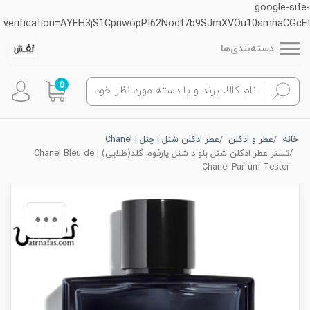
google-site-
verification=AYEH3jS1CpnwopPI62Noqt7b9SJmXVOu10smnaCGcEI
دسته‌بندی‌ها
0
خانه
عطر و ادکلن
عطر ادکلن شنل | چنل | Chanel
تستر عطر ادکلن شنل بلو د شنل پارفوم گلد(طلایی) | Chanel Bleu de
Chanel Parfum Tester