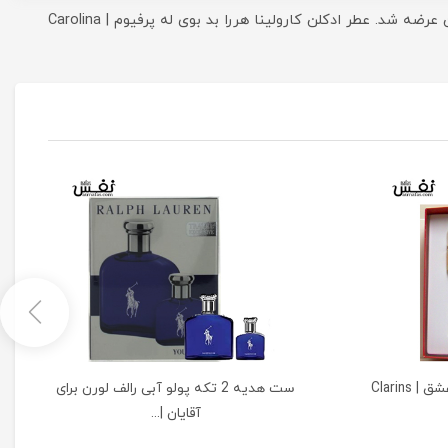
عطر ادکلن کارولینا هررا بد بوی له پرفیوم | Carolina Herrera Bad Boy Le Parfum عطری است گرم و تند که در سال 2021 به بازار عطر و ادکلن عرضه شد. عطر ادکلن کارولینا هررا بد بوی له پرفیوم | Carolina
ست هدیه عطر کلارنس برای عشق | Clarins
ست هدیه 2 تکه پولو آبی رالف لورن برای
آقایان |...