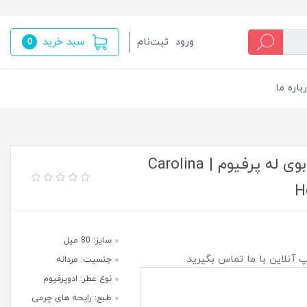
سبد خرید
ورود
ثبت‌نام
0
باره ما
تستر عطر و ادکلن کارولینا هررا بد بوی له پرفیوم | Carolina
H
سایز: 80 میل
پ آنلاین با ما تماس بگیرید.
جنسیت: مردانه
نوع عطر: ادوپرفیوم
طبع: رایحه های چرمی