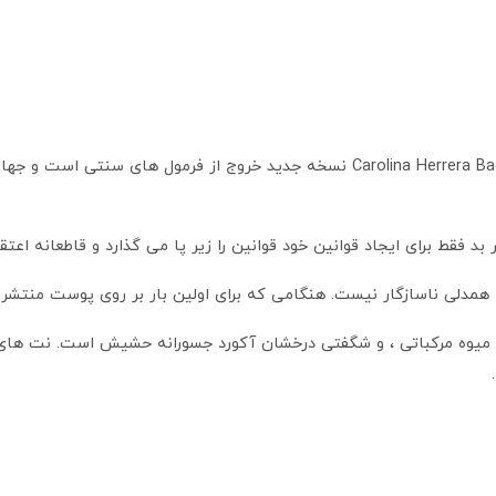
عطر ادکلن کارولینا هررا بد بوی له پرفیوم | Carolina Herrera Bad Boy Le Parfum نسخه
 فقط برای ایجاد قوانین خود قوانین را زیر پا می گذارد و قاطعانه اعتقا
مدلی ناسازگار نیست. هنگامی که برای اولین بار بر روی پوست منتشر 
یوه مرکباتی ، و شگفتی درخشان آکورد جسورانه حشیش است. نت های م
.