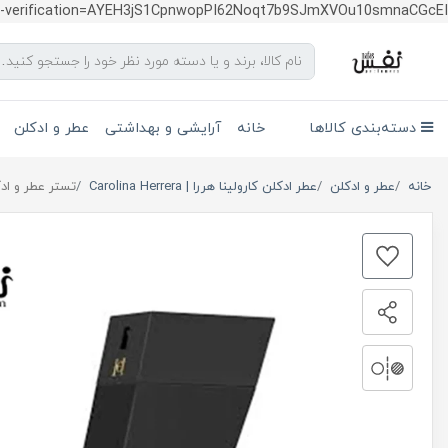
te-verification=AYEH3jS1CpnwopPI62Noqt7b9SJmXVOu10smnaCGcEI
دسته‌بندی کالاها
خانه
آرایشی و بهداشتی
عطر و ادکلن
خانه
عطر و ادکلن
عطر ادکلن کارولینا هررا | Carolina Herrera
تستر عطر و ادکلن کارولینا 