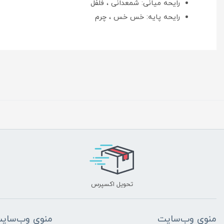
رایحه میانی: شمعدانی ، فلفل
رایحه پایه: خس خس ، چرم
تحویل اکسپرس
منوی وب‌سایت
منوی وب‌سای