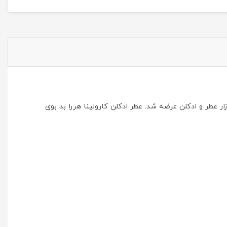
ارولینا هررا بد بوی له پرفیوم | Carolina Herrera Bad Boy Le Parfum عطری است گرم و تند که در سال 2021 به بازار عطر و ادکلن عرضه شد. عطر ادکلن کارولینا هررا بد بوی