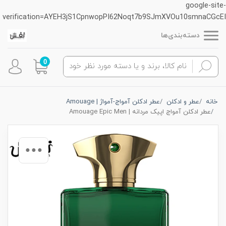
google-site-
verification=AYEH3jS1CpnwopPI62Noqt7b9SJmXVOu10smnaCGcEI
دسته‌بندی‌ها
0
خانه
عطر و ادکلن
عطر ادکلن آمواج-آمواژ | Amouage
عطر ادکلن آمواج اپیک مردانه | Amouage Epic Men