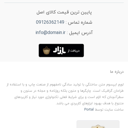
پایین ترین قیمت کالای اصل
شماره تماس :
09126362149
آدرس ایمیل :
info@domain.ir
درباره ما
لورم ایپسوم متن ساختگی با تولید سادگی نامفهوم از صنعت چاپ و با استفاده از
طراحان گرافیک است. چاپگرها و متون بلکه روزنامه و مجله در ستون و
سطرآنچنان که لازم است و برای شرایط فعلی تکنولوژی مورد نیاز و کاربردهای
متنوع با هدف بهبود ابزارهای کاربردی می باشد.
ساخت سایت توسط
Portal