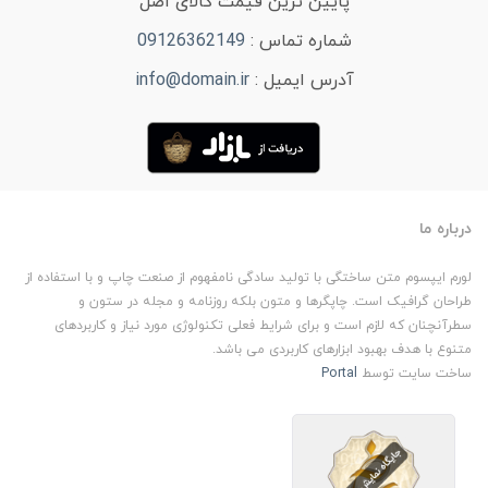
پایین ترین قیمت کالای اصل
شماره تماس :
09126362149
آدرس ایمیل :
info@domain.ir
درباره ما
لورم ایپسوم متن ساختگی با تولید سادگی نامفهوم از صنعت چاپ و با استفاده از
طراحان گرافیک است. چاپگرها و متون بلکه روزنامه و مجله در ستون و
سطرآنچنان که لازم است و برای شرایط فعلی تکنولوژی مورد نیاز و کاربردهای
متنوع با هدف بهبود ابزارهای کاربردی می باشد.
ساخت سایت توسط
Portal