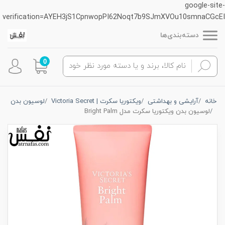
google-site-
verification=AYEH3jS1CpnwopPI62Noqt7b9SJmXVOu10smnaCGcEI
دسته‌بندی‌ها
0
خانه
آرایشی و بهداشتی
ویکتوریا سکرت | Victoria Secret
لوسیون بدن
لوسیون بدن ویکتوریا سکرت مدل Bright Palm