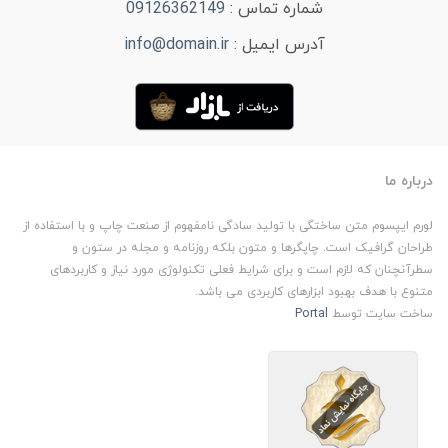
شماره تماس :
09126362149
آدرس ایمیل :
info@domain.ir
درباره ما
لورم ایپسوم متن ساختگی با تولید سادگی نامفهوم از صنعت چاپ و با استفاده از
طراحان گرافیک است. چاپگرها و متون بلکه روزنامه و مجله در ستون و
سطرآنچنان که لازم است و برای شرایط فعلی تکنولوژی مورد نیاز و کاربردهای
متنوع با هدف بهبود ابزارهای کاربردی می باشد.
ساخت سایت توسط
Portal