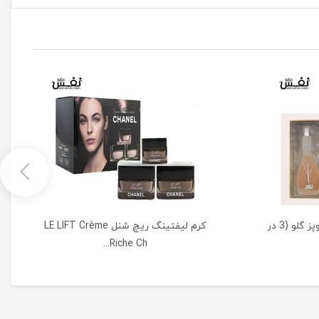
عطر زنانه ست هدیه جنیفر لوپز گلو (3 در
کرم لیفتینگ ریچ شنل LE LIFT Crème
Riche Ch...