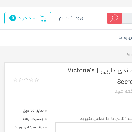
سبد خرید
ورود
ثبت‌نام
0
باره ما
عطر و ادکلن زنانه ویکتوریا سکرت ماندی داریی | Victoria's
Secr
فته شود
سایز: 30 میل
پ آنلاین با ما تماس بگیرید.
جنسیت: زنانه
نوع عطر: ادو تویلت