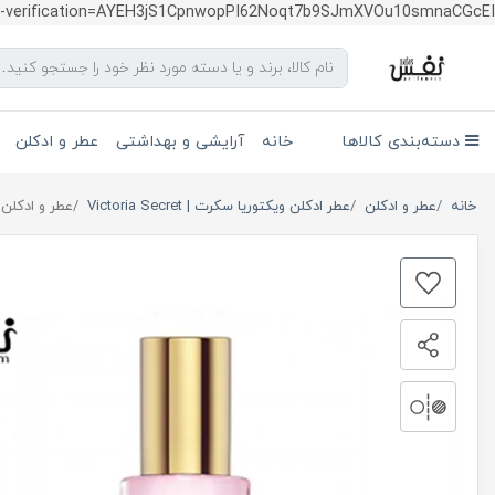
te-verification=AYEH3jS1CpnwopPI62Noqt7b9SJmXVOu10smnaCGcEI
دسته‌بندی کالاها
خانه
آرایشی و بهداشتی
عطر و ادکلن
خانه
عطر و ادکلن
عطر ادکلن ویکتوریا سکرت | Victoria Secret
عطر و ادکلن زنانه ویکتور