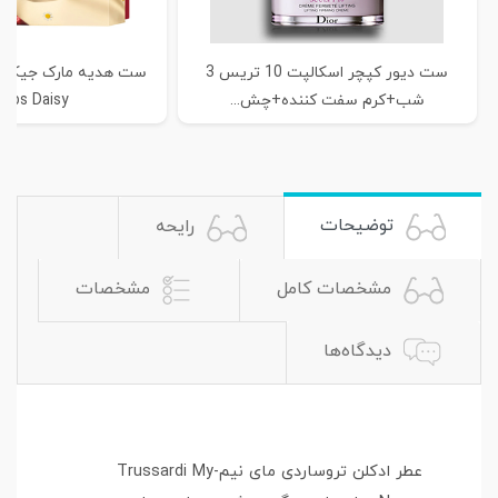
ست دیور کپچر اسکالپت 10 تریس 3
شب+کرم سفت کننده+چش...
obs Daisy...
توضیحات
رایحه
مشخصات کامل
مشخصات
دیدگاه‌ها
عطر ادکلن تروساردی مای نیم-Trussardi My