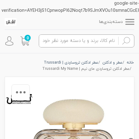
google-site-
verification=AYEH3jS1CpnwopPI62Noqt7b9SJmXVOu10smnaCGcEI
دسته‌بندی‌ها
0
خانه
عطر و ادکلن
عطر ادکلن تروساردی | Trussardi
عطر ادکلن تروساردی مای نیم | Trussardi My Name