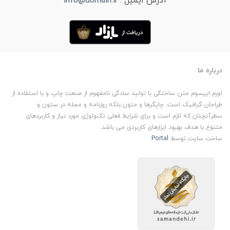
آدرس ایمیل :
info@domain.ir
درباره ما
لورم ایپسوم متن ساختگی با تولید سادگی نامفهوم از صنعت چاپ و با استفاده از
طراحان گرافیک است. چاپگرها و متون بلکه روزنامه و مجله در ستون و
سطرآنچنان که لازم است و برای شرایط فعلی تکنولوژی مورد نیاز و کاربردهای
متنوع با هدف بهبود ابزارهای کاربردی می باشد.
ساخت سایت توسط
Portal