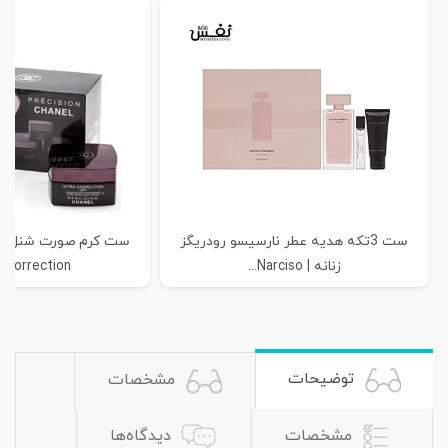
ست 3تکه هدیه عطر نارسیسو رودریگز
س
زنانه | Narciso...
 Сorrection...
توضیحات
مشخصات
مشخصات
دیدگاه‌ها