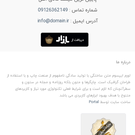
شماره تماس :
09126362149
آدرس ایمیل :
info@domain.ir
درباره ما
لورم ایپسوم متن ساختگی با تولید سادگی نامفهوم از صنعت چاپ و با استفاده از
طراحان گرافیک است. چاپگرها و متون بلکه روزنامه و مجله در ستون و
سطرآنچنان که لازم است و برای شرایط فعلی تکنولوژی مورد نیاز و کاربردهای
متنوع با هدف بهبود ابزارهای کاربردی می باشد.
ساخت سایت توسط
Portal