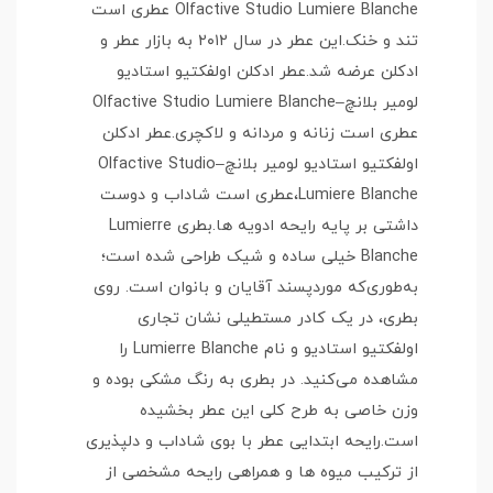
Olfactive Studio Lumiere Blanche عطری است
تند و خنک.این عطر در سال ۲۰۱۲ به بازار عطر و
ادکلن عرضه شد.عطر ادکلن اولفکتیو استادیو
لومیر بلانچ–Olfactive Studio Lumiere Blanche
عطری است زنانه و مردانه و لاکچری.عطر ادکلن
اولفکتیو استادیو لومیر بلانچ–Olfactive Studio
Lumiere Blanche،عطری است شاداب و دوست
داشتی بر پایه رایحه ادویه ها.بطری Lumierre
Blanche خیلی ساده و شیک طراحی شده است؛
به‌طوری‌که موردپسند آقایان و بانوان است. روی
بطری، در یک کادر مستطیلی نشان تجاری
اولفکتیو استادیو و نام Lumierre Blanche را
مشاهده می‌کنید. در بطری به رنگ مشکی بوده و
وزن خاصی به طرح کلی این عطر بخشیده
است.رایحه ابتدایی عطر با بوی شاداب و دلپذیری
از ترکیب میوه ها و همراهی رایحه مشخصی از