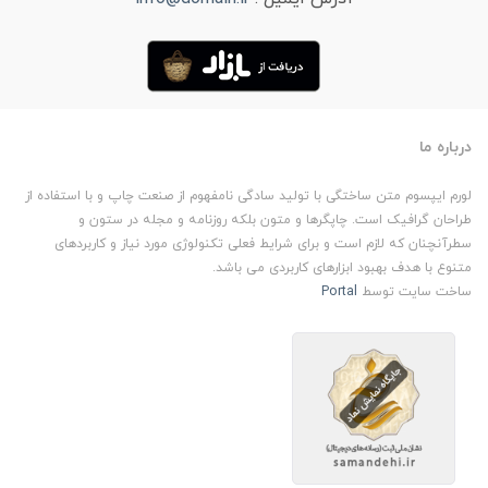
درباره ما
لورم ایپسوم متن ساختگی با تولید سادگی نامفهوم از صنعت چاپ و با استفاده از
طراحان گرافیک است. چاپگرها و متون بلکه روزنامه و مجله در ستون و
سطرآنچنان که لازم است و برای شرایط فعلی تکنولوژی مورد نیاز و کاربردهای
متنوع با هدف بهبود ابزارهای کاربردی می باشد.
ساخت سایت توسط
Portal