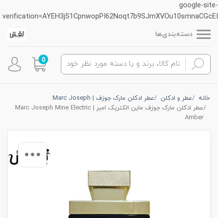
google-site-
verification=AYEH3jS1CpnwopPI62Noqt7b9SJmXVOu10smnaCGcEI
دسته‌بندی‌ها
0
خانه
عطر و ادکلن
عطر ادکلن مارک جوزف | Marc Joseph
عطر ادکلن مارک جوزف ماین الکتریک امبر | Marc Joseph Mine Electric
Amber