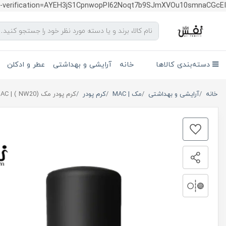
te-verification=AYEH3jS1CpnwopPI62Noqt7b9SJmXVOu10smnaCGcEI
دسته‌بندی کالاها
خانه
آرایشی و بهداشتی
عطر و ادکلن
خانه
آرایشی و بهداشتی
مک | MAC
کرم پودر
کرم پودر مک (NW20 ) | Studio Fix Fluid SPF 15 MAC