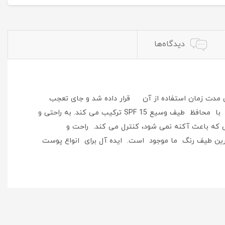
دیدگاه‌ها
ی/درخشندگیما M∙A∙C Studio Fix Fluid SPF 15 را در تست نهایی بررسی مدت زمان استفاده از آن قرار داده شد و جای تعجب
نیست که فرمول آن برای 24 ساعت کامل دوام می آورد! این فونداسیون مدرن مات و مایع، پوشش قابل ساخت متوسط تا کامل را با محافظ طیف وسیع SPF 15 ترکیب می کند. به راحتی و
که باعث آکنه نمی شود، کنترل می کند. راحت و
ترین طیف رنگ ما موجود است. ایده آل برای انواع پوست