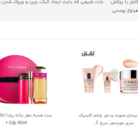
ساخت، پوشش متوسط تا کامل با روکش مات طبیعی که باعث ایجاد کیک، چین و چر
رنوع پوستی.
رسان صورت و دور چشم کلینیک
ست هد
سری مویسجر سرج C...
Edp 80ml +...