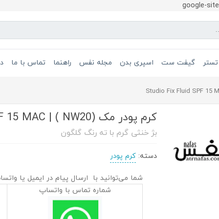
google-si
تستر
گیفت ست
اسپری بدن
مجله نفس
راهنما
تماس با ما
در
کرم پودر مک (NW20 ) | Studio Fix Fluid SPF 15 MAC
بژ خنثی گرم با ته رنگ گلگون
دسته:
کرم پودر
شما می‌توانید با ارسال پیام در ایمیل یا واتسا
شماره تماس با واتساپ