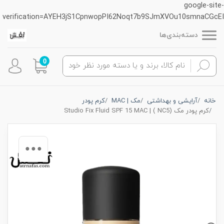
google-site-
verification=AYEH3jS1CpnwopPI62Noqt7b9SJmXVOu10smnaCGcEI
دسته‌بندی‌ها
0
خانه
آرایشی و بهداشتی
مک | MAC
کرم پودر
کرم پودر مک (NC5 ) | Studio Fix Fluid SPF 15 MAC