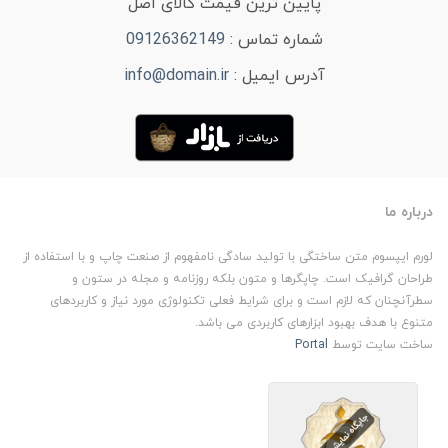
پایین ترین قیمت کالای اصل
شماره تماس :
09126362149
آدرس ایمیل :
info@domain.ir
درباره ما
لورم ایپسوم متن ساختگی با تولید سادگی نامفهوم از صنعت چاپ و با استفاده از
طراحان گرافیک است. چاپگرها و متون بلکه روزنامه و مجله در ستون و
سطرآنچنان که لازم است و برای شرایط فعلی تکنولوژی مورد نیاز و کاربردهای
متنوع با هدف بهبود ابزارهای کاربردی می باشد.
ساخت سایت توسط
Portal