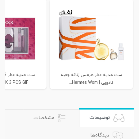
ست هدیه عطر هرمس زنانه جعبه
ست ه
کادویی | Hermes Wom...
NK 3 PCS GIF...
توضیحات
مشخصات
دیدگاه‌ها