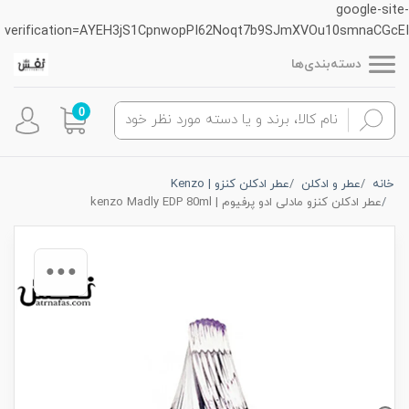
google-site-
verification=AYEH3jS1CpnwopPI62Noqt7b9SJmXVOu10smnaCGcEI
دسته‌بندی‌ها
0
خانه
عطر و ادکلن
عطر ادکلن کنزو | Kenzo
عطر ادکلن کنزو مادلی ادو پرفیوم | kenzo Madly EDP 80ml