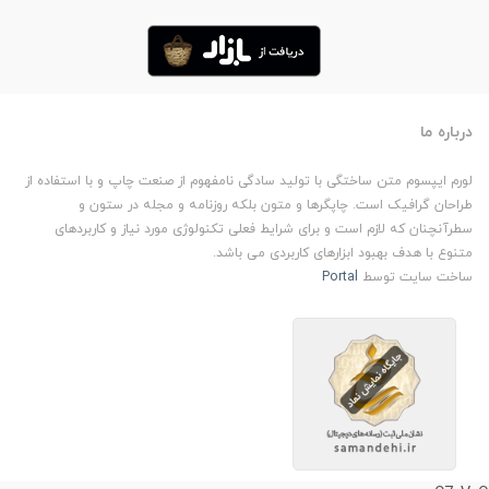
درباره ما
لورم ایپسوم متن ساختگی با تولید سادگی نامفهوم از صنعت چاپ و با استفاده از
طراحان گرافیک است. چاپگرها و متون بلکه روزنامه و مجله در ستون و
سطرآنچنان که لازم است و برای شرایط فعلی تکنولوژی مورد نیاز و کاربردهای
متنوع با هدف بهبود ابزارهای کاربردی می باشد.
ساخت سایت توسط
Portal